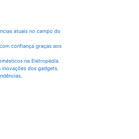
ências atuais no campo do
 com confiança graças aos
omésticos na Eletropédia.
as inovações dos gadgets.
ndências.