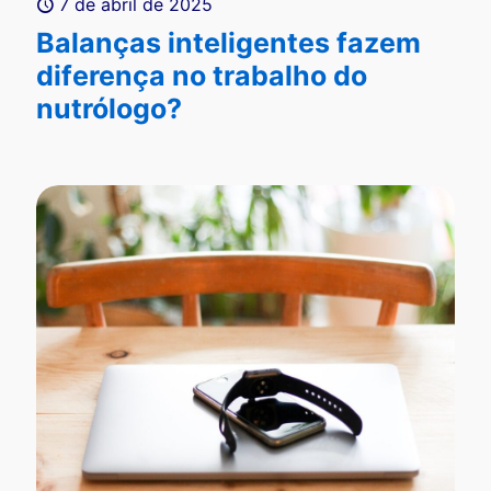
7 de abril de 2025
Balanças inteligentes fazem
diferença no trabalho do
nutrólogo?