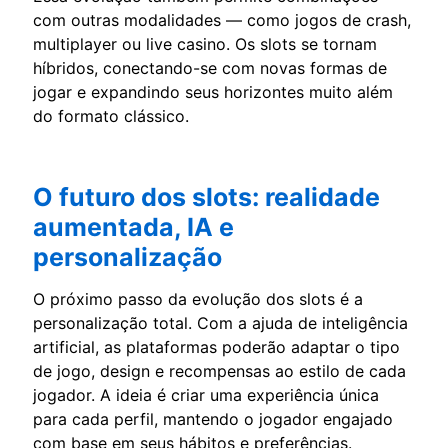
com outras modalidades — como jogos de crash,
multiplayer ou live casino. Os slots se tornam
híbridos, conectando-se com novas formas de
jogar e expandindo seus horizontes muito além
do formato clássico.
O futuro dos slots: realidade
aumentada, IA e
personalização
O próximo passo da evolução dos slots é a
personalização total. Com a ajuda de inteligência
artificial, as plataformas poderão adaptar o tipo
de jogo, design e recompensas ao estilo de cada
jogador. A ideia é criar uma experiência única
para cada perfil, mantendo o jogador engajado
com base em seus hábitos e preferências.