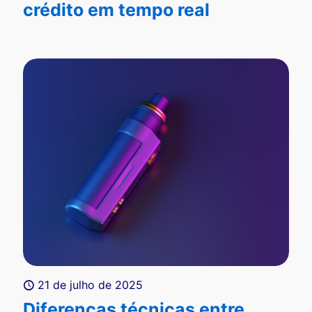
crédito em tempo real
21 de julho de 2025
Diferenças técnicas entre