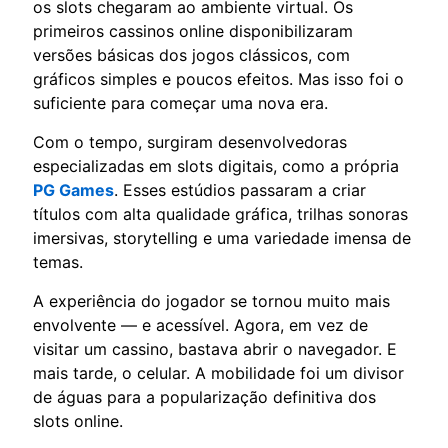
os slots chegaram ao ambiente virtual. Os
primeiros cassinos online disponibilizaram
versões básicas dos jogos clássicos, com
gráficos simples e poucos efeitos. Mas isso foi o
suficiente para começar uma nova era.
Com o tempo, surgiram desenvolvedoras
especializadas em slots digitais, como a própria
PG Games
. Esses estúdios passaram a criar
títulos com alta qualidade gráfica, trilhas sonoras
imersivas, storytelling e uma variedade imensa de
temas.
A experiência do jogador se tornou muito mais
envolvente — e acessível. Agora, em vez de
visitar um cassino, bastava abrir o navegador. E
mais tarde, o celular. A mobilidade foi um divisor
de águas para a popularização definitiva dos
slots online.