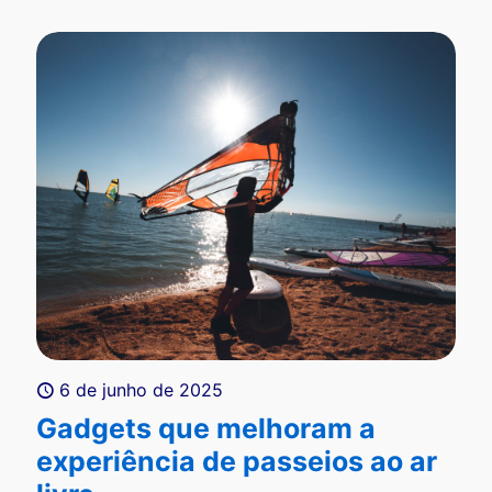
6 de junho de 2025
Gadgets que melhoram a
experiência de passeios ao ar