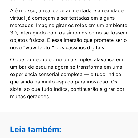
Além disso, a realidade aumentada e a realidade
virtual já começam a ser testadas em alguns
mercados. Imagine girar os rolos em um ambiente
3D, interagindo com os símbolos como se fossem
objetos físicos. É essa imersão que promete ser o
novo “wow factor” dos cassinos digitais.
O que começou como uma simples alavanca em
um bar de esquina agora se transforma em uma
experiência sensorial completa — e tudo indica
que ainda há muito espaço para inovação. Os
slots, ao que tudo indica, continuarão a girar por
muitas gerações.
Leia também: