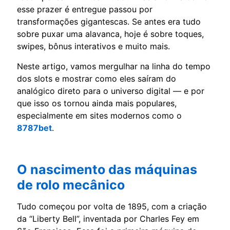
esse prazer é entregue passou por
transformações gigantescas. Se antes era tudo
sobre puxar uma alavanca, hoje é sobre toques,
swipes, bônus interativos e muito mais.
Neste artigo, vamos mergulhar na linha do tempo
dos slots e mostrar como eles saíram do
analógico direto para o universo digital — e por
que isso os tornou ainda mais populares,
especialmente em sites modernos como o
8787bet
.
O nascimento das máquinas
de rolo mecânico
Tudo começou por volta de 1895, com a criação
da “Liberty Bell”, inventada por Charles Fey em