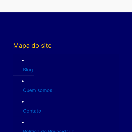
Mapa do site
Blog
Quem somos
Contato
Política de Privacidade