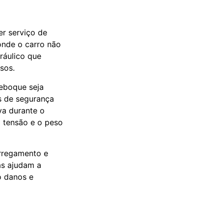
r serviço de
onde o carro não
ráulico que
sos.
reboque seja
s de segurança
va durante o
a tensão e o peso
arregamento e
as ajudam a
o danos e