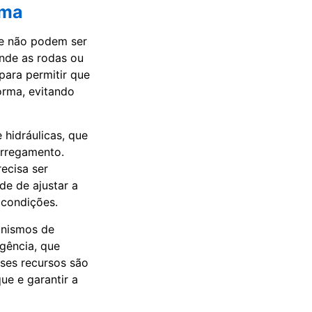
rma
ue não podem ser
nde as rodas ou
para permitir que
orma, evitando
 hidráulicas, que
arregamento.
ecisa ser
de de ajustar a
 condições.
anismos de
gência, que
sses recursos são
ue e garantir a