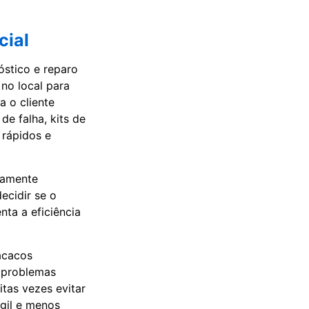
cial
óstico e reparo
no local para
 o cliente
e falha, kits de
 rápidos e
damente
ecidir se o
nta a eficiência
acacos
m problemas
tas vezes evitar
gil e menos