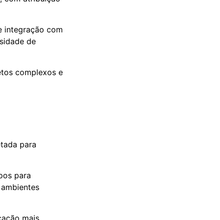
e integração com
ssidade de
etos complexos e
etada para
pos para
 ambientes
cação mais