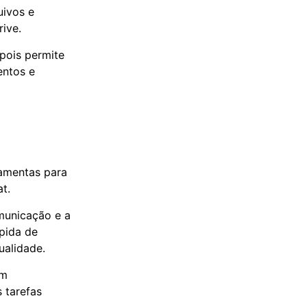
uivos e
ive.
pois permite
entos e
ramentas para
t.
omunicação e a
pida de
ualidade.
am
 tarefas