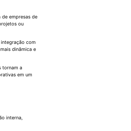
a de empresas de
projetos ou
 integração com
 mais dinâmica e
os tornam a
orativas em um
o interna,