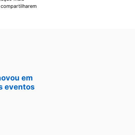
e compartilharem
inovou em
us eventos