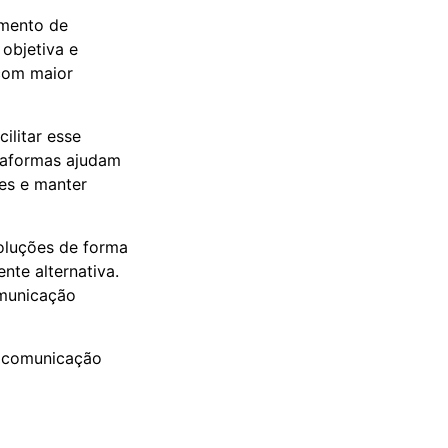
amento de
objetiva e
 com maior
ilitar esse
ataformas ajudam
es e manter
soluções de forma
nte alternativa.
omunicação
a comunicação