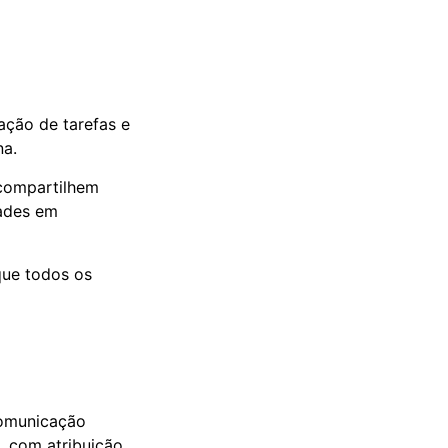
ação de tarefas e
na.
 compartilhem
dades em
que todos os
comunicação
, com atribuição