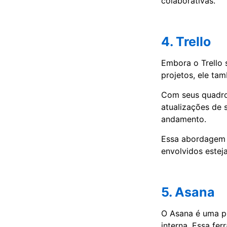
colaborativas.
4. Trello
Embora o Trello 
projetos, ele ta
Com seus quadros
atualizações de 
andamento.
Essa abordagem v
envolvidos estej
5. Asana
O Asana é uma p
interna. Essa fe