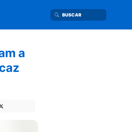
nam a
icaz