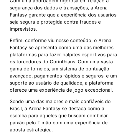
Com uma abordagem rigorosa em relação à
segurança dos dados e transações, a Arena
Fantasy garante que a experiência dos usuários
seja segura e protegida contra fraudes e
imprevistos.
Enfim, conforme viu nesse conteúdo, o Arena
Fantasy se apresenta como uma das melhores
plataformas para fazer palpites esportivos para
os torcedores do Corinthians. Com uma vasta
gama de torneios, um sistema de pontuação
avançado, pagamentos rápidos e seguros, e um
suporte ao usuário de qualidade, a plataforma
oferece uma experiência de jogo excepcional.
Sendo uma das maiores e mais confiáveis do
Brasil, a Arena Fantasy se destaca como a
escolha para aqueles que buscam combinar
paixão pelo Timão com uma experiência de
aposta estratégica.