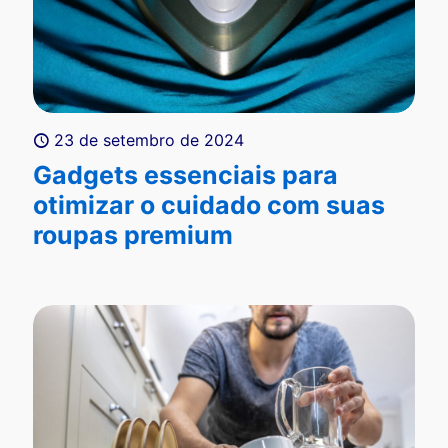
23 de setembro de 2024
Gadgets essenciais para
otimizar o cuidado com suas
roupas premium