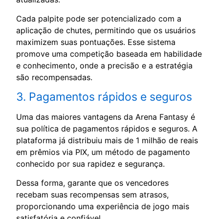
Cada palpite pode ser potencializado com a
aplicação de chutes, permitindo que os usuários
maximizem suas pontuações. Esse sistema
promove uma competição baseada em habilidade
e conhecimento, onde a precisão e a estratégia
são recompensadas.
3. Pagamentos rápidos e seguros
Uma das maiores vantagens da Arena Fantasy é
sua política de pagamentos rápidos e seguros. A
plataforma já distribuiu mais de 1 milhão de reais
em prêmios via PIX, um método de pagamento
conhecido por sua rapidez e segurança.
Dessa forma, garante que os vencedores
recebam suas recompensas sem atrasos,
proporcionando uma experiência de jogo mais
satisfatória e confiável.