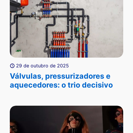
29 de outubro de 2025
Válvulas, pressurizadores e
aquecedores: o trio decisivo