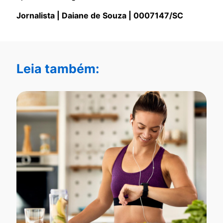
Jornalista | Daiane de Souza | 0007147/SC
Leia também: