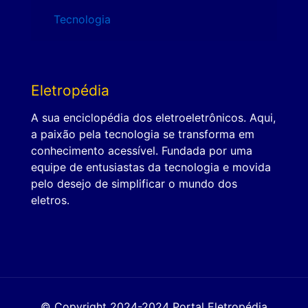
Tecnologia
Eletropédia
A sua enciclopédia dos eletroeletrônicos. Aqui,
a paixão pela tecnologia se transforma em
conhecimento acessível. Fundada por uma
equipe de entusiastas da tecnologia e movida
pelo desejo de simplificar o mundo dos
eletros.
© Copyright 2024-2024 Portal Eletropédia