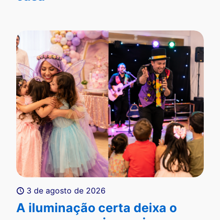
3 de agosto de 2026
A iluminação certa deixa o