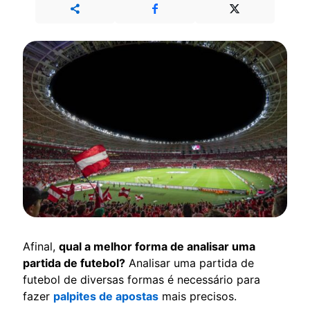
Afinal,
qual a melhor forma de analisar uma
partida de futebol?
Analisar uma partida de
futebol de diversas formas é necessário para
fazer
palpites de apostas
mais precisos.