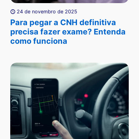
24 de novembro de 2025
Para pegar a CNH definitiva
precisa fazer exame? Entenda
como funciona