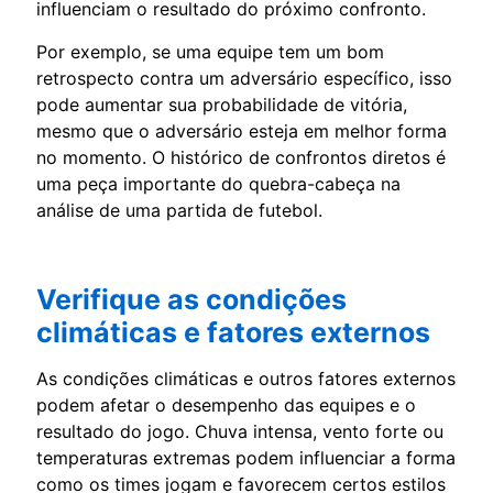
influenciam o resultado do próximo confronto.
Por exemplo, se uma equipe tem um bom
retrospecto contra um adversário específico, isso
pode aumentar sua probabilidade de vitória,
mesmo que o adversário esteja em melhor forma
no momento. O histórico de confrontos diretos é
uma peça importante do quebra-cabeça na
análise de uma partida de futebol.
Verifique as condições
climáticas e fatores externos
As condições climáticas e outros fatores externos
podem afetar o desempenho das equipes e o
resultado do jogo. Chuva intensa, vento forte ou
temperaturas extremas podem influenciar a forma
como os times jogam e favorecem certos estilos