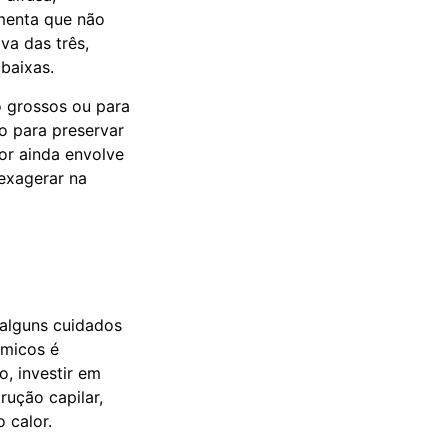
amenta que não
va das três,
baixas.
o grossos ou para
o para preservar
or ainda envolve
 exagerar na
alguns cuidados
rmicos é
o, investir em
rução capilar,
 calor.