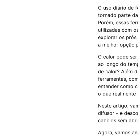
O uso diário de 
tornado parte da
Porém, essas fer
utilizadas com o
explorar os prós
a melhor opção p
O calor pode ser
ao longo do temp
de calor? Além d
ferramentas, co
entender como c
o que realmente 
Neste artigo, va
difusor – e desc
cabelos sem abri
Agora, vamos ana