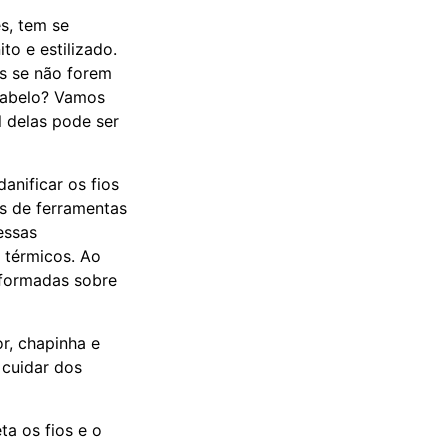
s, tem se
o e estilizado.
s se não forem
 cabelo? Vamos
l delas pode ser
anificar os fios
s de ferramentas
essas
 térmicos. Ao
nformadas sobre
r, chapinha e
 cuidar dos
a os fios e o