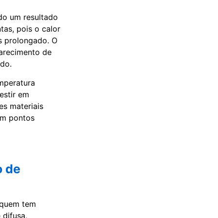
ndo um resultado
tas, pois o calor
s prolongado. O
parecimento de
do.
emperatura
estir em
es materiais
em pontos
o de
a quem tem
 difusa,