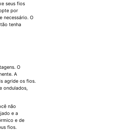
xe seus fios
 opte por
e necessário. O
ntão tenha
tagens. O
mente. A
 agride os fios.
e ondulados,
você não
ejado e a
érmico e de
us fios.