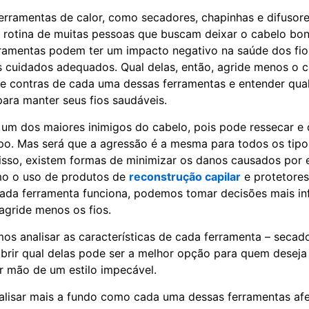
ferramentas de calor, como secadores, chapinhas e difusore
 rotina de muitas pessoas que buscam deixar o cabelo bonit
ramentas podem ter um impacto negativo na saúde dos fio
s cuidados adequados. Qual delas, então, agride menos o
 e contras de cada uma dessas ferramentas e entender qua
ara manter seus fios saudáveis.
 um dos maiores inimigos do cabelo, pois pode ressecar e d
o. Mas será que a agressão é a mesma para todos os tipo
isso, existem formas de minimizar os danos causados por 
mo o uso de produtos de
reconstrução capilar
e protetores
ada ferramenta funciona, podemos tomar decisões mais i
agride menos os fios.
mos analisar as características de cada ferramenta – secado
obrir qual delas pode ser a melhor opção para quem deseja
r mão de um estilo impecável.
lisar mais a fundo como cada uma dessas ferramentas afet