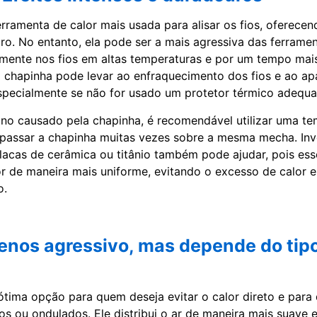
erramenta de calor mais usada para alisar os fios, oferece
ro. No entanto, ela pode ser a mais agressiva das ferramen
amente nos fios em altas temperaturas e por um tempo mai
 chapinha pode levar ao enfraquecimento dos fios e ao a
specialmente se não for usado um protetor térmico adequa
ano causado pela chapinha, é recomendável utilizar uma t
passar a chapinha muitas vezes sobre a mesma mecha. Inv
acas de cerâmica ou titânio também pode ajudar, pois ess
or de maneira mais uniforme, evitando o excesso de calor 
o.
enos agressivo, mas depende do tip
ótima opção para quem deseja evitar o calor direto e par
s ou ondulados. Ele distribui o ar de maneira mais suave e