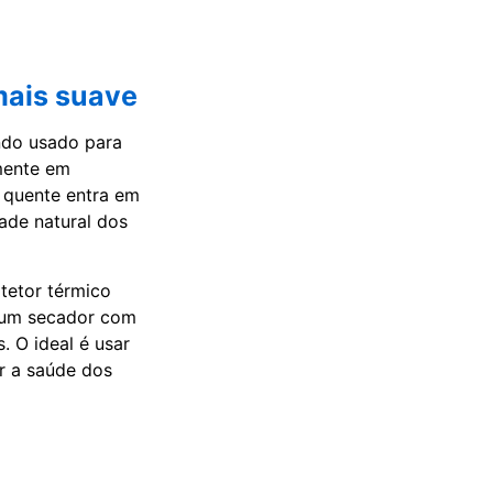
mais suave
ndo usado para
lmente em
r quente entra em
ade natural dos
tetor térmico
r um secador com
. O ideal é usar
r a saúde dos