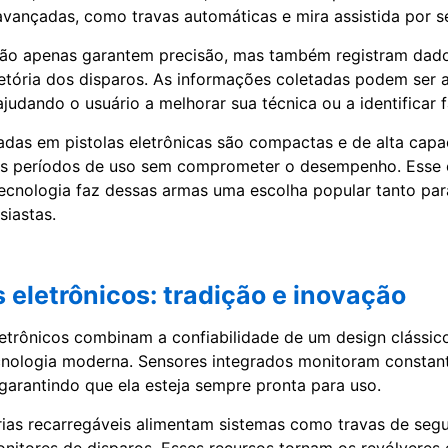
avançadas, como travas automáticas e mira assistida por s
não apenas garantem precisão, mas também registram da
jetória dos disparos. As informações coletadas podem ser 
judando o usuário a melhorar sua técnica ou a identificar f
izadas em pistolas eletrônicas são compactas e de alta capa
s períodos de uso sem comprometer o desempenho. Esse eq
tecnologia faz dessas armas uma escolha popular tanto para
siastas.
 eletrônicos: tradição e inovação
etrônicos combinam a confiabilidade de um design clássic
cnologia moderna. Sensores integrados monitoram constan
garantindo que ela esteja sempre pronta para uso.
rias recarregáveis alimentam sistemas como travas de seg