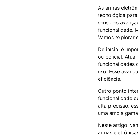
As armas eletrô
tecnológica para
sensores avançad
funcionalidade. 
Vamos explorar e
De início, é impo
ou policial. Atu
funcionalidades 
uso. Esse avanço
eficiência.
Outro ponto inte
funcionalidade d
alta precisão, e
uma ampla gama 
Neste artigo, va
armas eletrônica