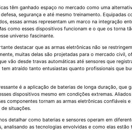
nicas têm ganhado espaço no mercado como uma alternati
 defesa, segurança e até mesmo treinamento. Equipadas c
os, essas armas representam um marco na integração entr
Mas como esses dispositivos funcionam e o que os torna tã
sse universo fascinante.
rtante destacar que as armas eletrônicas não se restringem
almente, muitas delas são projetadas para o mercado civil, 
que vão desde travas automáticas até sensores que regist
 tem atraído tanto entusiastas quanto profissionais que b
ressante é a aplicação de baterias de longa duração, que 
esses dispositivos mesmo em condições extremas. Aliados
sses componentes tornam as armas eletrônicas confiáveis e 
de situações.
mos detalhar como baterias e sensores operam em diferent
s, analisando as tecnologias envolvidas e como elas estão