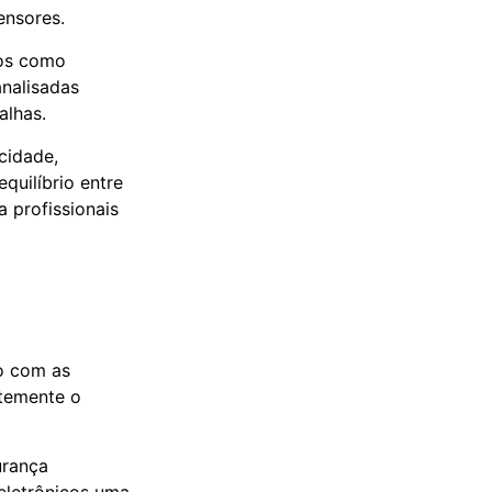
ensores.
dos como
analisadas
alhas.
cidade,
uilíbrio entre
 profissionais
o com as
temente o
urança