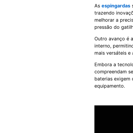
As
espingardas
s
trazendo inovaçõ
melhorar a preci
pressão do gatil
Outro avanço é a
interno, permiti
mais versáteis e 
Embora a tecnolo
compreendam seu
baterias exigem c
equipamento.