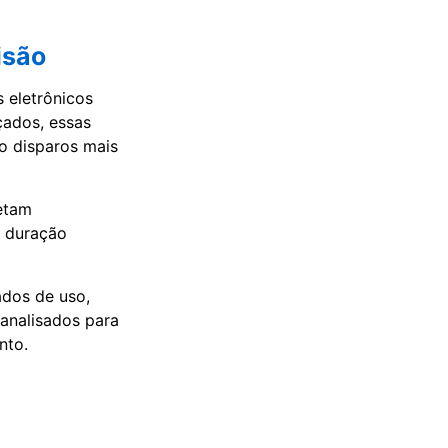
isão
 eletrônicos
çados, essas
o disparos mais
etam
a duração
ados de uso,
analisados para
nto.