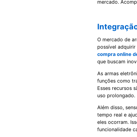
mercado. Acomp
Integraçã
O mercado de arm
possível adquiri
compra online d
que buscam inov
As armas eletrôn
funções como tra
Esses recursos s
uso prolongado.
Além disso, sens
tempo real e aju
eles ocorram. Is
funcionalidade c