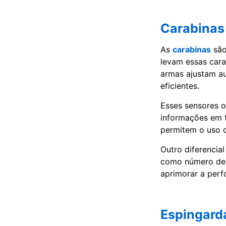
Carabinas 
As
carabinas
são
levam essas cara
armas ajustam au
eficientes.
Esses sensores o
informações em t
permitem o uso c
Outro diferencia
como número de 
aprimorar a perf
Espingarda