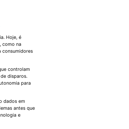
s
a. Hoje, é
s, como na
ra consumidores
que controlam
de disparos.
autonomia para
do dados em
blemas antes que
nologia e