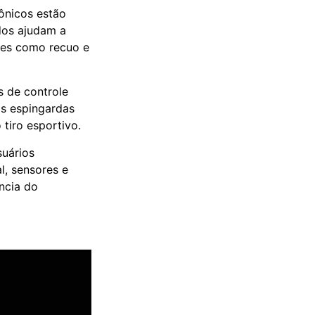
ônicos estão
ados ajudam a
ões como recuo e
s de controle
as espingardas
 tiro esportivo.
suários
, sensores e
ência do