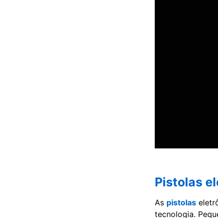
Pistolas e
As
pistolas
eletr
tecnologia. Pequ