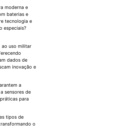
va moderna e
om baterias e
e tecnologia e
o especiais?
 ao uso militar
oferecendo
ram dados de
uscam inovação e
garantem a
 a sensores de
práticas para
es tipos de
 transformando o