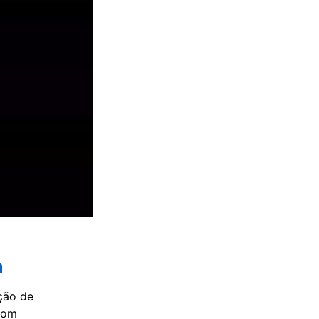
a
ação de
 com