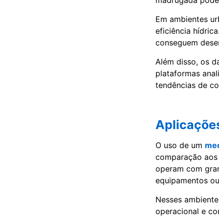
madrugada pode i
Em ambientes ur
eficiência hídri
conseguem desenv
Além disso, os d
plataformas analí
tendências de co
Aplicaçõe
O uso de um
med
comparação aos s
operam com gran
equipamentos ou
Nesses ambientes
operacional e co