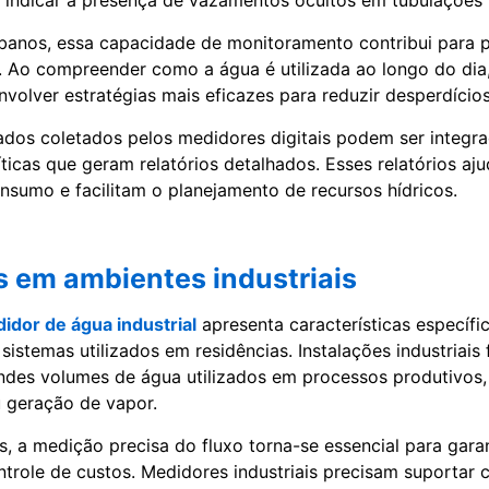
ndicar a presença de vazamentos ocultos em tubulações i
banos, essa capacidade de monitoramento contribui para 
ca. Ao compreender como a água é utilizada ao longo do dia
olver estratégias mais eficazes para reduzir desperdícios
ados coletados pelos medidores digitais podem ser integr
ticas que geram relatórios detalhados. Esses relatórios aju
nsumo e facilitam o planejamento de recursos hídricos.
s em ambientes industriais
idor de água industrial
apresenta características específi
istemas utilizados em residências. Instalações industriais
des volumes de água utilizados em processos produtivos,
 geração de vapor.
, a medição precisa do fluxo torna-se essencial para garant
ntrole de custos. Medidores industriais precisam suportar