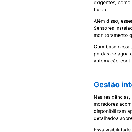
exigentes, como 
fluido.
Além disso, esse
Sensores instala
monitoramento q
Com base nessas
perdas de água o
automação contrib
Gestão in
Nas residências,
moradores acomp
disponibilizam a
detalhados sobre
Essa visibilidad