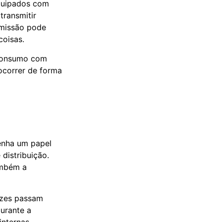
Equipados com
transmitir
smissão pode
coisas.
 consumo com
 ocorrer de forma
nha um papel
distribuição.
ambém a
ezes passam
urante a