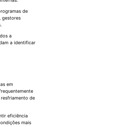
nternas.
programas de
, gestores
.
ados a
dam a identificar
cas em
 frequentemente
 resfriamento de
ir eficiência
 condições mais