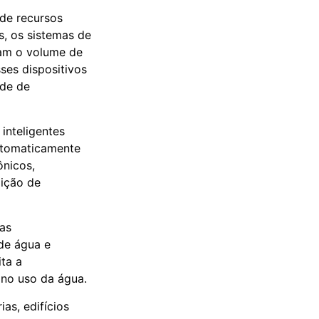
de recursos
s, os sistemas de
am o volume de
ses dispositivos
ade de
inteligentes
automaticamente
ônicos,
ição de
das
de água e
ta a
 no uso da água.
as, edifícios