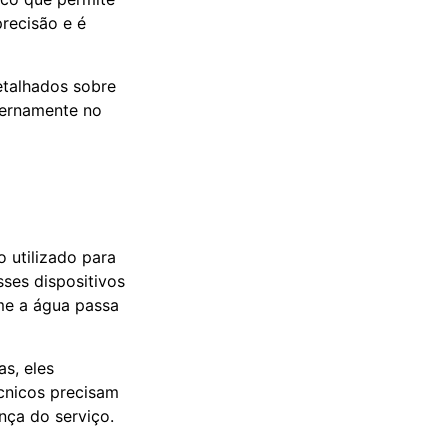
precisão e é
etalhados sobre
ternamente no
o utilizado para
ses dispositivos
me a água passa
s, eles
cnicos precisam
nça do serviço.