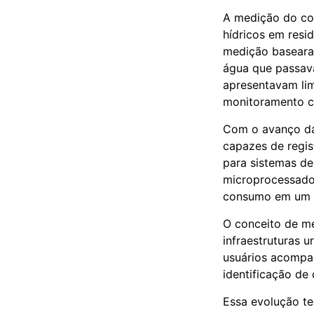
A medição do co
hídricos em resi
medição baseara
água que passava
apresentavam lim
monitoramento c
Com o avanço da 
capazes de regis
para sistemas de
microprocessado
consumo em um pr
O conceito de me
infraestruturas 
usuários acompan
identificação de
Essa evolução te