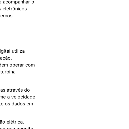
ra acompanhar o
 eletrônicos
ernos.
gital utiliza
lação.
podem operar com
turbina
as através do
rme a velocidade
rte os dados em
o elétrica.
ico que permite