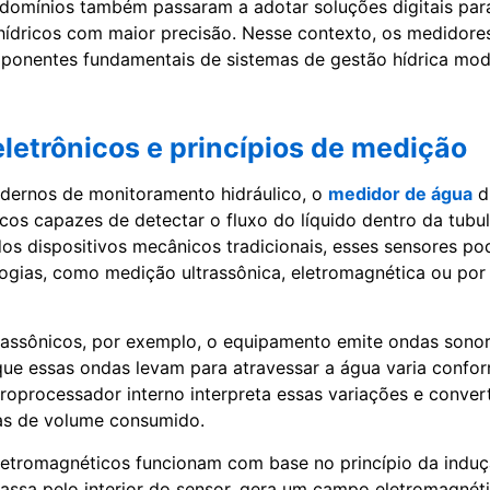
ndomínios também passaram a adotar soluções digitais pa
hídricos com maior precisão. Nesse contexto, os medidores
ponentes fundamentais de sistemas de gestão hídrica mod
letrônicos e princípios de medição
dernos de monitoramento hidráulico, o
medidor de água
di
icos capazes de detectar o fluxo do líquido dentro da tubu
os dispositivos mecânicos tradicionais, esses sensores 
logias, como medição ultrassônica, eletromagnética ou por 
assônicos, por exemplo, o equipamento emite ondas sonor
que essas ondas levam para atravessar a água varia confo
roprocessador interno interpreta essas variações e conve
as de volume consumido.
letromagnéticos funcionam com base no princípio da induçã
ssa pelo interior do sensor, gera um campo eletromagnét