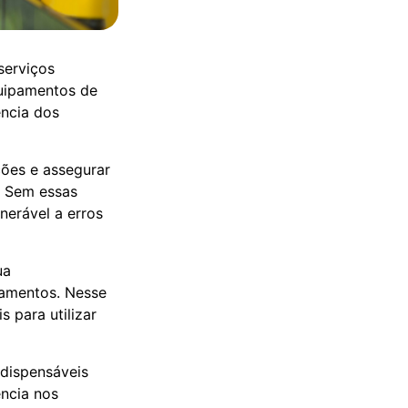
serviços
uipamentos de
ência dos
ções e assegurar
s. Sem essas
nerável a erros
ua
pamentos. Nesse
 para utilizar
ndispensáveis
ência nos