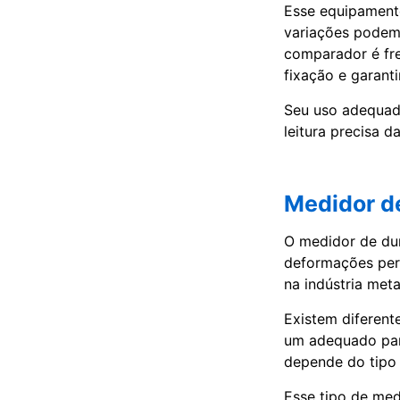
Esse equipament
variações podem
comparador é fre
fixação e garant
Seu uso adequad
leitura precisa 
Medidor d
O medidor de dur
deformações per
na indústria meta
Existem diferent
um adequado para
depende do tipo 
Esse tipo de me