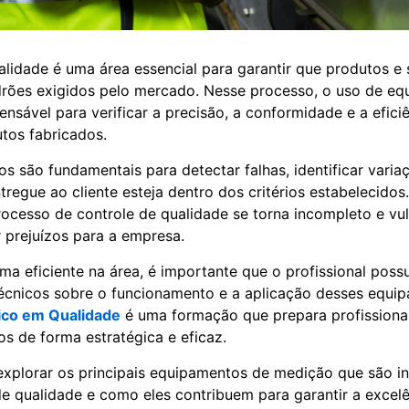
alidade é uma área essencial para garantir que produtos e 
rões exigidos pelo mercado. Nesse processo, o uso de eq
ensável para verificar a precisão, a conformidade e a efici
utos fabricados.
os são fundamentais para detectar falhas, identificar varia
tregue ao cliente esteja dentro dos critérios estabelecido
rocesso de controle de qualidade se torna incompleto e vul
prejuízos para a empresa.
rma eficiente na área, é importante que o profissional poss
écnicos sobre o funcionamento e a aplicação desses equi
ico em Qualidade
é uma formação que prepara profissionais
os de forma estratégica e eficaz.
explorar os principais equipamentos de medição que são i
de qualidade e como eles contribuem para garantir a excel