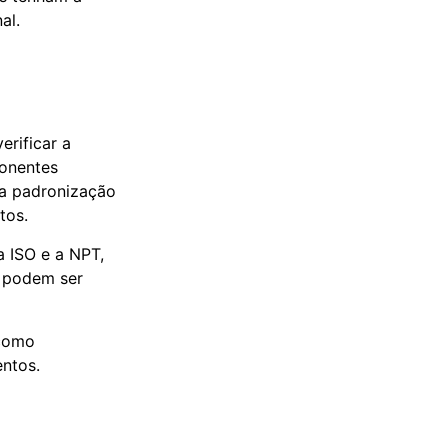
al.
erificar a
ponentes
 a padronização
tos.
 ISO e a NPT,
s podem ser
 como
ntos.