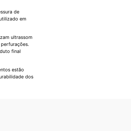
essura de
utilizado em
lizam ultrassom
 perfurações.
duto final
entos estão
urabilidade dos