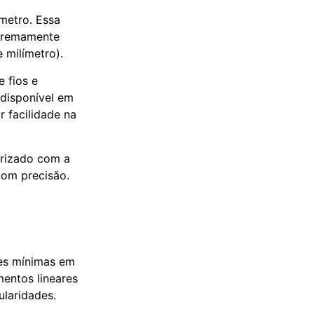
metro. Essa
xtremamente
 milímetro).
e fios e
disponível em
r facilidade na
iarizado com a
com precisão.
ões mínimas em
mentos lineares
ularidades.