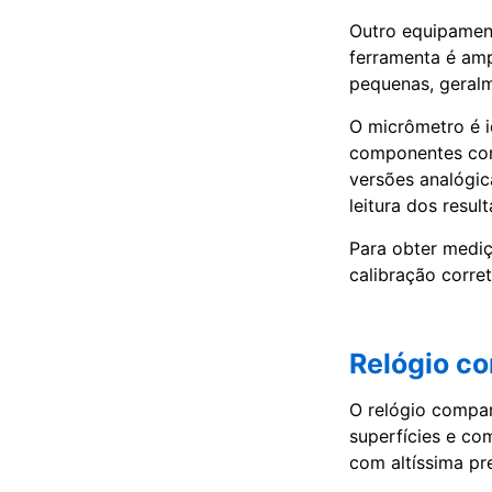
Outro equipament
ferramenta é amp
pequenas, geralm
O micrômetro é i
componentes com
versões analógic
leitura dos resul
Para obter mediçõ
calibração corre
Relógio c
O relógio compar
superfícies e co
com altíssima pre