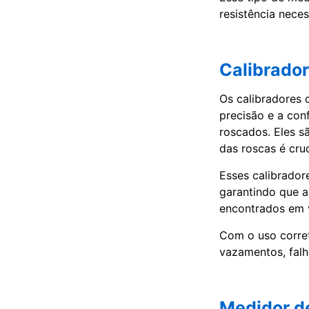
resistência nece
Calibrador
Os calibradores 
precisão e a co
roscados. Eles s
das roscas é cru
Esses calibrador
garantindo que a
encontrados em v
Com o uso corret
vazamentos, fal
Medidor d