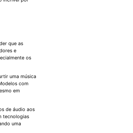
der que as
dores e
pecialmente os
urtir uma música
 Modelos com
 mesmo em
os de áudio aos
m tecnologias
nando uma