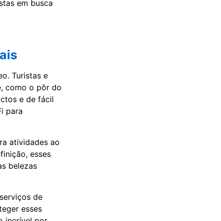
istas em busca
ais
o. Turistas e
e, como o pôr do
ctos e de fácil
i para
ra atividades ao
finição, esses
as belezas
 serviços de
teger esses
 incrível por