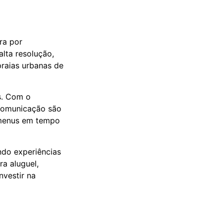
ra por
lta resolução,
praias urbanas de
s. Com o
 comunicação são
e menus em tempo
ndo experiências
a aluguel,
nvestir na