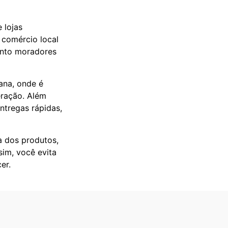
 lojas
 comércio local
tanto moradores
ana, onde é
eração. Além
ntregas rápidas,
a dos produtos,
sim, você evita
er.