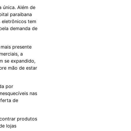
 única. Além de
pital paraibana
 eletrônicos tem
o pela demanda de
 mais presente
merciais, a
em se expandido,
bre mão de estar
da por
inesquecíveis nas
oferta de
contrar produtos
e lojas