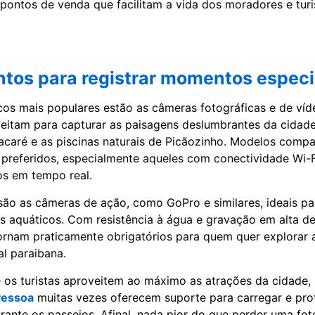
 pontos de venda que facilitam a vida dos moradores e tur
tos para registrar momentos especi
icos mais populares estão as câmeras fotográficas e de víde
eitam para capturar as paisagens deslumbrantes da cidad
Jacaré e as piscinas naturais de Picãozinho. Modelos compa
preferidos, especialmente aqueles com conectividade Wi-F
os em tempo real.
são as câmeras de ação, como GoPro e similares, ideais pa
tes aquáticos. Com resistência à água e gravação em alta de
tornam praticamente obrigatórios para quem quer explorar 
al paraibana.
e os turistas aproveitem ao máximo as atrações da cidade,
Pessoa
muitas vezes oferecem suporte para carregar e pro
ante os passeios. Afinal, nada pior do que perder uma foto