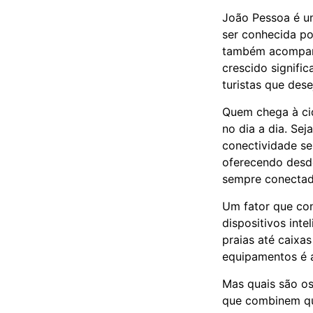
João Pessoa é u
ser conhecida por
também acompanh
crescido signifi
turistas que des
Quem chega à ci
no dia a dia. Se
conectividade se
oferecendo desd
sempre conectad
Um fator que con
dispositivos int
praias até caixa
equipamentos é a
Mas quais são o
que combinem qu