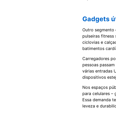
Gadgets út
Outro segmento e
pulseiras fitnes
ciclovias e calç
batimentos cardí
Carregadores por
pessoas passam f
várias entradas 
dispositivos est
Nos espaços públ
para celulares –
Essa demanda te
leveza e durabili