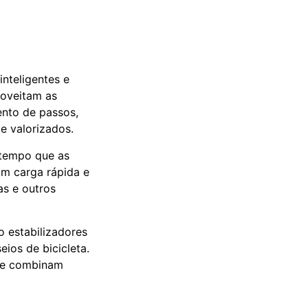
nteligentes e
roveitam as
ento de passos,
e valorizados.
 tempo que as
om carga rápida e
as e outros
 estabilizadores
ios de bicicleta.
que combinam