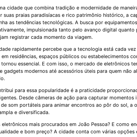
ma cidade que combina tradição e modernidade de maneira
 suas praias paradisíacas e rico patrimônio histórico, a ca
a as tendências tecnológicas. A busca por equipamentos
cativamente, impulsionada tanto pelo avanço digital quant
ejam registrar cada momento da viagem.
dade rapidamente percebe que a tecnologia está cada vez
ja em residências, espaços públicos ou estabelecimentos co
 tornou essencial. E com isso, o mercado de eletrônicos t
e gadgets modernos até acessórios úteis para quem não a
o.
tribui para essa popularidade é a praticidade proporciona
eligentes. Desde câmeras de ação para capturar momentos 
s de som portáteis para animar encontros ao pôr do sol, a 
mpla e diversificada.
s eletrônicos mais procurados em João Pessoa? E como en
alidade e bom preço? A cidade conta com várias opções d