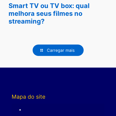
Smart TV ou TV box: qual
melhora seus filmes no
streaming?
Carregar mais
Mapa do site