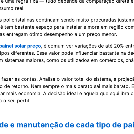
 é uma regra fixa — tudo depende da comparação direta e
nsumo real.
as policristalinas continuam sendo muito procuradas justam
cê tem bastante espaço para instalar e mora em região co
 elas entregam ótimo desempenho a um preço menor.
painel solar preço
, é comum ver variações de até 20% ent
ipos diferentes. Esse valor pode influenciar bastante na de
m sistemas maiores, como os utilizados em comércios, chá
é fazer as contas. Analise o valor total do sistema, a proje
o de retorno. Nem sempre o mais barato sai mais barato.
rar mais economia. A decisão ideal é aquela que equilibra c
o seu perfil.
de e manutenção de cada tipo de pa