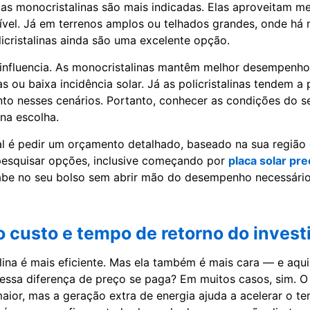
cas monocristalinas são mais indicadas. Elas aproveitam m
vel. Já em terrenos amplos ou telhados grandes, onde há
licristalinas ainda são uma excelente opção.
influencia. As monocristalinas mantêm melhor desempenho
as ou baixa incidência solar. Já as policristalinas tendem 
to nesses cenários. Portanto, conhecer as condições do s
 na escolha.
al é pedir um orçamento detalhado, baseado na sua regiã
 pesquisar opções, inclusive começando por
placa solar pr
abe no seu bolso sem abrir mão do desempenho necessário
 custo e tempo de retorno do inves
lina é mais eficiente. Mas ela também é mais cara — e aqui
essa diferença de preço se paga? Em muitos casos, sim. O
 maior, mas a geração extra de energia ajuda a acelerar o t