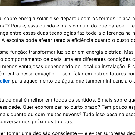
u sobre energia solar e se deparou com os termos “placa m
alina”? Pois é, essa dúvida é mais comum do que parece — e,
ença entre essas duas tecnologias faz toda a diferença na h
r. A escolha pode afetar tanto a eficiência quanto o custo d
a função: transformar luz solar em energia elétrica. Ma
e o comportamento de cada uma em diferentes condições 
u menos vantajosas dependendo do local da instalação. E c
m entra nessa equação — sem falar em outros fatores co
oiler
para aquecimento de água, que também influencia o 
a de qual é melhor em todos os sentidos. É mais sobre qua
cessidade. Quer economizar no curto prazo? Tem pouco es
ais quente ou com muitas nuvens? Tudo isso pesa na esco
onversar nos próximos tópicos.
er tomar uma decisão consciente — e evitar surpresas dep