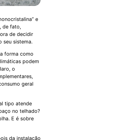
onocristalina” e
 de fato,
ora de decidir
o seu sistema.
s a forma como
climáticas podem
laro, o
mplementares,
consumo geral
l tipo atende
paço no telhado?
lha. E é sobre
ois da instalação