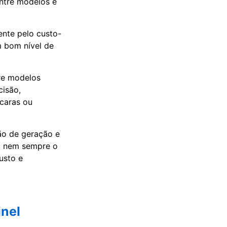
ntre modelos e
ente pelo custo-
m bom nível de
re modelos
cisão,
caras ou
ção de geração e
 E nem sempre o
usto e
inel