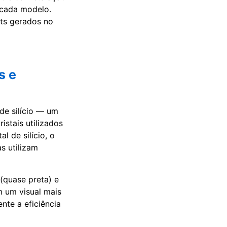
e cada modelo.
tts gerados no
s e
de silício — um
stais utilizados
l de silício, o
s utilizam
 (quase preta) e
m um visual mais
nte a eficiência