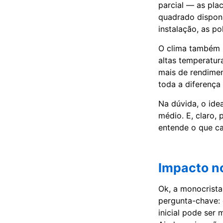
parcial — as pla
quadrado disponí
instalação, as po
O clima também 
altas temperatur
mais de rendimen
toda a diferença
Na dúvida, o ide
médio. E, claro,
entende o que c
Impacto no
Ok, a monocrista
pergunta-chave: 
inicial pode ser