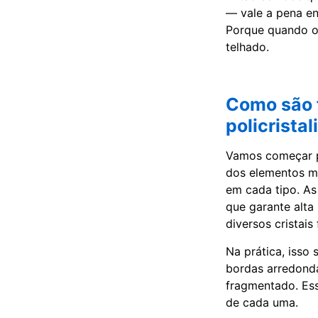
— vale a pena ent
Porque quando o 
telhado.
Como são f
policristal
Vamos começar pe
dos elementos ma
em cada tipo. As 
que garante alta 
diversos cristais
Na prática, isso 
bordas arredonda
fragmentado. Esse
de cada uma.