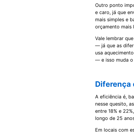
Outro ponto impo
e caro, já que e
mais simples e b
orçamento mais l
Vale lembrar que
— já que as dife
usa aquecimento
— e isso muda o 
Diferença 
A eficiência é, b
nesse quesito, a
entre 18% e 22%,
longo de 25 anos
Em locais com e