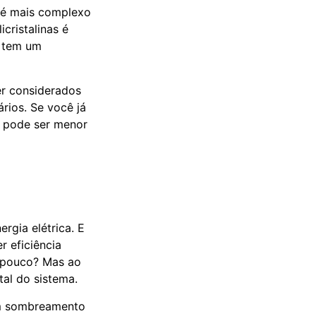
s é mais complexo
cristalinas é
m tem um
er considerados
rios. Se você já
o pode ser menor
rgia elétrica. E
r eficiência
e pouco? Mas ao
al do sistema.
om sombreamento