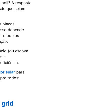
 poli? A resposta
esde que sejam
s placas
 isso depende
her modelos
ação.
cio (ou escova
s e
ficiência.
tor solar
para
pra todos:
 grid