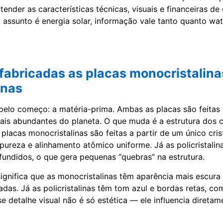
ender as características técnicas, visuais e financeiras d
assunto é energia solar, informação vale tanto quanto wa
abricadas as placas monocristalina
inas
lo começo: a matéria-prima. Ambas as placas são feitas 
is abundantes do planeta. O que muda é a estrutura dos cri
placas monocristalinas são feitas a partir de um único crista
pureza e alinhamento atômico uniforme. Já as policristalina
 fundidos, o que gera pequenas “quebras” na estrutura.
significa que as monocristalinas têm aparência mais escura
das. Já as policristalinas têm tom azul e bordas retas, co
 detalhe visual não é só estética — ele influencia diretame