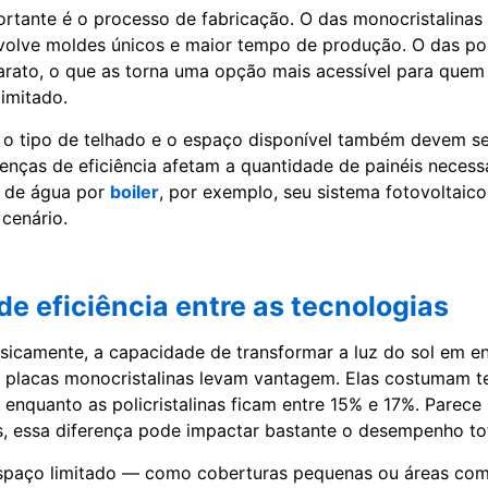
rtante é o processo de fabricação. O das monocristalina
nvolve moldes únicos e maior tempo de produção. O das poli
arato, o que as torna uma opção mais acessível para que
imitado.
 o tipo de telhado e o espaço disponível também devem s
renças de eficiência afetam a quantidade de painéis necessá
 de água por
boiler
, por exemplo, seu sistema fotovoltaic
cenário.
de eficiência entre as tecnologias
asicamente, a capacidade de transformar a luz do sol em ene
s placas monocristalinas levam vantagem. Elas costumam te
 enquanto as policristalinas ficam entre 15% e 17%. Parec
, essa diferença pode impactar bastante o desempenho tot
spaço limitado — como coberturas pequenas ou áreas c