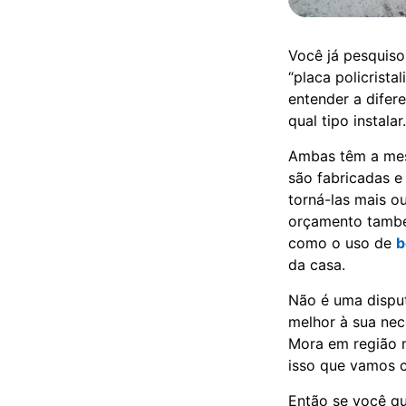
Você já pesquiso
“placa policrist
entender a difer
qual tipo instala
Ambas têm a mesm
são fabricadas 
torná-las mais o
orçamento també
como o uso de
b
da casa.
Não é uma disput
melhor à sua ne
Mora em região m
isso que vamos c
Então se você qu