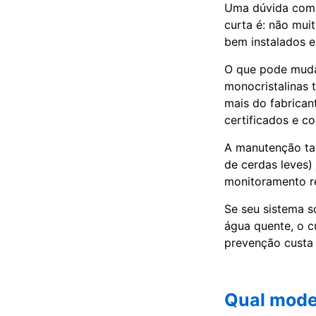
Uma dúvida comum
curta é: não mui
bem instalados e
O que pode mudar
monocristalinas 
mais do fabrican
certificados e c
A manutenção ta
de cerdas leves)
monitoramento re
Se seu sistema 
água quente, o c
prevenção custa
Qual mode