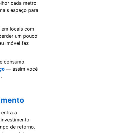
elhor cada metro
 mais espaço para
 em locais com
a perder um pouco
eu imóvel faz
o e consumo
eço
— assim você
.
timento
 entra a
 investimento
empo de retorno.